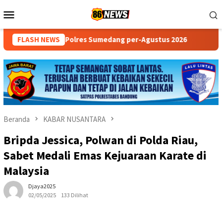
Loncat
Menu
ke
Mobile
konten
 Polres Sumedang per-Agustus 2026
FLASH NEWS
Program “Polantas Kar
Beranda
KABAR NUSANTARA
Bripda Jessica, Polwan di Polda Riau,
Sabet Medali Emas Kejuaraan Karate di
Malaysia
Djaya2025
02/05/2025
133 Dilihat