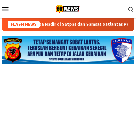
Loncat
Menu
ke
Mobile
konten
r di Satpas dan Samsat Satlantas Polres Cianjur
FLASH NEWS
Pemerik