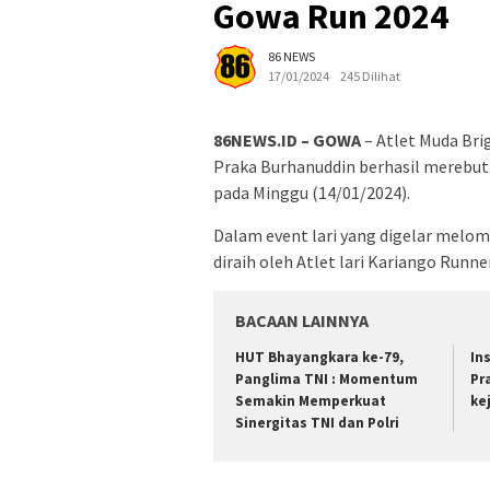
Gowa Run 2024
86 NEWS
17/01/2024
245 Dilihat
86NEWS.ID – GOWA
– Atlet Muda Bri
Praka Burhanuddin berhasil merebut 
pada Minggu (14/01/2024).
Dalam event lari yang digelar melom
diraih oleh Atlet lari Kariango Runn
BACAAN LAINNYA
HUT Bhayangkara ke-79,
In
Panglima TNI : Momentum
Pr
Semakin Memperkuat
ke
Sinergitas TNI dan Polri