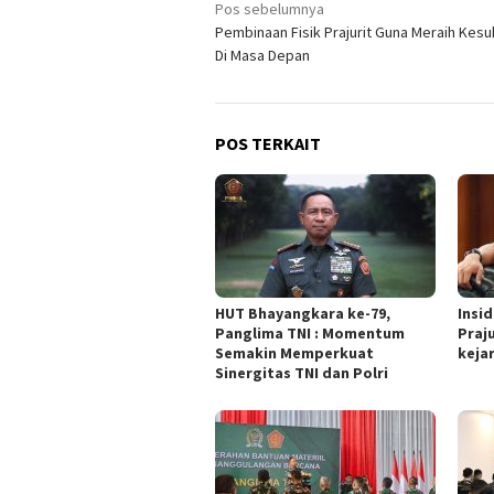
Navigasi
Pos sebelumnya
Pembinaan Fisik Prajurit Guna Meraih Kes
pos
Di Masa Depan
POS TERKAIT
HUT Bhayangkara ke-79,
Insi
Panglima TNI : Momentum
Praju
Semakin Memperkuat
keja
Sinergitas TNI dan Polri