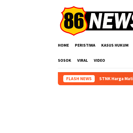
Loncat
ke
konten
HOME
PERISTIWA
KASUS HUKUM
SOSOK
VIRAL
VIDEO
STNK Harga Mati! Satlantas Polres Cim
FLASH NEWS