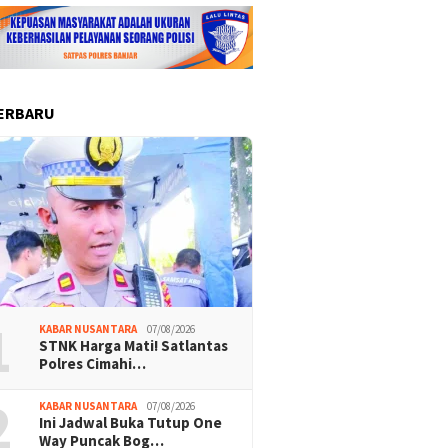
ERBARU
1
KABAR NUSANTARA
07/08/2026
STNK Harga Mati! Satlantas
Polres Cimahi…
2
KABAR NUSANTARA
07/08/2026
Ini Jadwal Buka Tutup One
Way Puncak Bog…