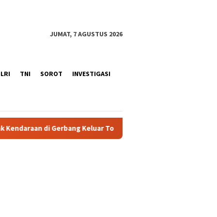
JUMAT, 7 AGUSTUS 2026
LRI
TNI
SOROT
INVESTIGASI
g Keluar Tol Padalarang
Ini Jadwal Buka Tutup One Way P