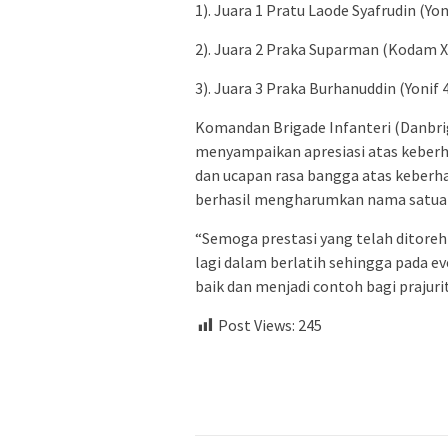
1). Juara 1 Pratu Laode Syafrudin (Yo
2). Juara 2 Praka Suparman (Kodam X
3). Juara 3 Praka Burhanuddin (Yonif
Komandan Brigade Infanteri (Danbrig
menyampaikan apresiasi atas keberhas
dan ucapan rasa bangga atas keberhas
berhasil mengharumkan nama satuan 
“Semoga prestasi yang telah ditoreh
lagi dalam berlatih sehingga pada ev
baik dan menjadi contoh bagi prajurit
Post Views:
245