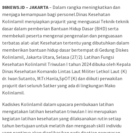
86NEWS.ID – JAKARTA
– Dalam rangka meningkatkan dan
menjaga kemampuan bagi personel.Dinas Kesehatan
Kolinlamil menyiapkan prajurit yang menguasai Teknik-teknik
dasar dalam pemberian Bantuan Hidup Dasar (BHD) serta
membekali peserta mengenai pengenalan dan penguasaan
terbatas alat-alat Kesehatan tertentu yang dibutuhkan dalam
memberikan bantuan hidup dasar bertempat di Gedung Diskes
Kolinlamil, Jakarta Utara, Selasa (27/2). Latihan Fungsi
Kesehatan Kolinlamil Triwulan I tahun 2024 dibuka oleh Kepala
Dinas Kesehatan Komando Lintas Laut Militer Letkol Laut (K)
dr. Iwan Sutanto, M.Tr.Hanla,SpOT(K) dan diikuti perwakilan
prajurit dari seluruh Satker yang ada di lingkungan Mako
Kolinlamil.
Kadiskes Kolinlamil dalam upacara pembukaan latihan
mengatakan latihan kesehatan triwulan I ini merupakan
kegiatan latihan kesehatan yang dilaksanakan rutin setiap
tahun bertujuan untuk melatih dan mengasah skill individu
yang nantinya akan diaplikasikan pada disetiap penugasan