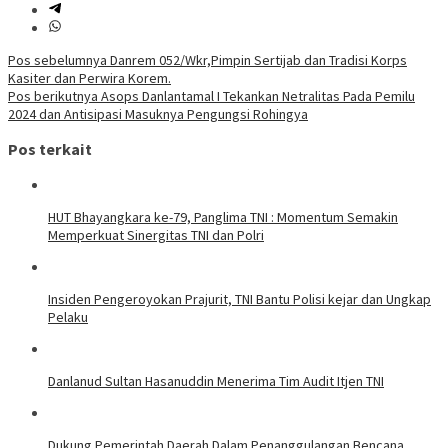
Navigasi
Pos sebelumnya
Danrem 052/Wkr,Pimpin Sertijab dan Tradisi Korps
Kasiter dan Perwira Korem.
pos
Pos berikutnya
Asops Danlantamal I Tekankan Netralitas Pada Pemilu
2024 dan Antisipasi Masuknya Pengungsi Rohingya
Pos terkait
HUT Bhayangkara ke-79, Panglima TNI : Momentum Semakin
Memperkuat Sinergitas TNI dan Polri
Insiden Pengeroyokan Prajurit, TNI Bantu Polisi kejar dan Ungkap
Pelaku
Danlanud Sultan Hasanuddin Menerima Tim Audit Itjen TNI
Dukung Pemerintah Daerah Dalam Penanggulangan Bencana,