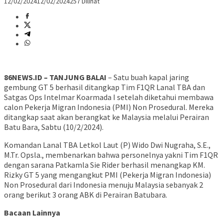
12/02/2024
12/02/2024
257 Dilihat
86NEWS.ID – TANJUNG BALAI
– Satu buah kapal jaring
gembung GT 5 berhasil ditangkap Tim F1QR Lanal TBA dan
Satgas Ops Intelmar Koarmada I setelah diketahui membawa
calon Pekerja Migran Indonesia (PMI) Non Prosedural. Mereka
ditangkap saat akan berangkat ke Malaysia melalui Perairan
Batu Bara, Sabtu (10/2/2024).
Komandan Lanal TBA Letkol Laut (P) Wido Dwi Nugraha, S.E.,
M.Tr. Opsla., membenarkan bahwa personelnya yakni Tim F1QR
dengan sarana Patkamla Sie Rider berhasil menangkap KM.
Rizky GT 5 yang mengangkut PMI (Pekerja Migran Indonesia)
Non Prosedural dari Indonesia menuju Malaysia sebanyak 2
orang berikut 3 orang ABK di Perairan Batubara.
Bacaan Lainnya