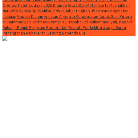
Operasi Patuh Lodaya 2026 Ditunda
Sita 1.016 Motor Serta Musnahkan
Narkoba Senilai Rp20 Miliar, Polda Jabar Ungkap 352 Kasus Kejahatan
Jalanan
Kapolri Dianugerahkan Anggota Kehormatan Tapak Suci Putera
Muhammadiyah
Hadiri Muktamar XVI Tapak Suci Muhammadiyah, Kapolri
Dukung Penuh Program Pemerintah
Brimob Polda Metro Jaya Bantu
Penanganan Kebakaran Gedung Bapenda DKI