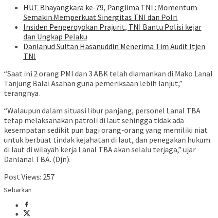
HUT Bhayangkara ke-79, Panglima TNI : Momentum
Semakin Memperkuat Sinergitas TNI dan Polri
Insiden Pengeroyokan Prajurit, TNI Bantu Polisi kejar
dan Ungkap Pelaku
Danlanud Sultan Hasanuddin Menerima Tim Audit Itjen
TNI
“Saat ini 2 orang PMI dan 3 ABK telah diamankan di Mako Lanal
Tanjung Balai Asahan guna pemeriksaan lebih lanjut,”
terangnya.
“Walaupun dalam situasi libur panjang, personel Lanal TBA
tetap melaksanakan patroli di laut sehingga tidak ada
kesempatan sedikit pun bagi orang-orang yang memiliki niat
untuk berbuat tindak kejahatan di laut, dan penegakan hukum
di laut di wilayah kerja Lanal TBA akan selalu terjaga,” ujar
Danlanal TBA. (Djn).
Post Views:
257
Sebarkan