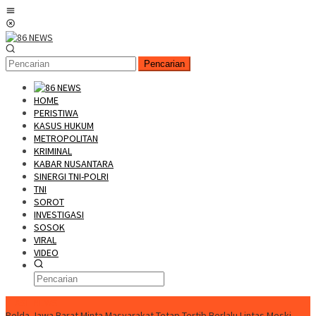
Loncat
Menu
ke
Mobile
konten
Pencarian
HOME
PERISTIWA
KASUS HUKUM
METROPOLITAN
KRIMINAL
KABAR NUSANTARA
SINERGI TNI-POLRI
TNI
SOROT
INVESTIGASI
SOSOK
VIRAL
VIDEO
FLASH NEWS
Polda Jawa Barat Minta Masyarakat Tetap Tertib Berlalu Lintas Meski