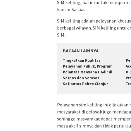
SIM keliling, hal ini untuk memperm
kantor Satpas.
SIM keliling adalah pelayanan khusu
berbagai wilayah. SIM keliling un
SIM.
BACAAN LAINNYA
Tingkatkan Kualitas
Pe
Pelayanan Publik, Program
Ac
Polantas Menyapa Hadir di
Di
Satpas dan Samsat
Pr
Satlantas Polres Cianjur
Tr
Pelayanan sim keliling ini dilakukan
masyarakat di pelosok juga mendapat
sehingga masyarakat dapat memperp
masa aktif simnya dan tidak perlu j