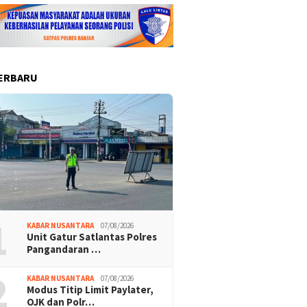
ERBARU
1
KABAR NUSANTARA
07/08/2026
Unit Gatur Satlantas Polres
Pangandaran …
2
KABAR NUSANTARA
07/08/2026
Modus Titip Limit Paylater,
OJK dan Polr…