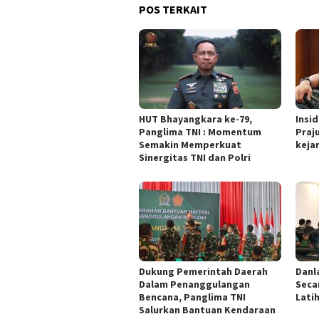
POS TERKAIT
HUT Bhayangkara ke-79,
Insi
Panglima TNI : Momentum
Praju
Semakin Memperkuat
keja
Sinergitas TNI dan Polri
Dukung Pemerintah Daerah
Danl
Dalam Penanggulangan
Seca
Bencana, Panglima TNI
Lati
Salurkan Bantuan Kendaraan