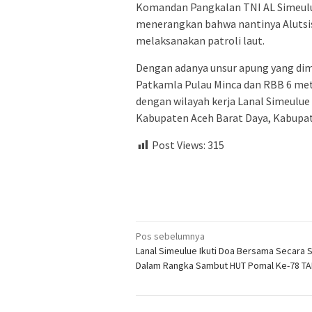
Komandan Pangkalan TNI AL Simeulue 
menerangkan bahwa nantinya Alutsi
melaksanakan patroli laut.
Dengan adanya unsur apung yang dimi
Patkamla Pulau Minca dan RBB 6 me
dengan wilayah kerja Lanal Simeulu
Kabupaten Aceh Barat Daya, Kabupate
Post Views:
315
Navigasi
Pos sebelumnya
Lanal Simeulue Ikuti Doa Bersama Secara 
pos
Dalam Rangka Sambut HUT Pomal Ke-78 T