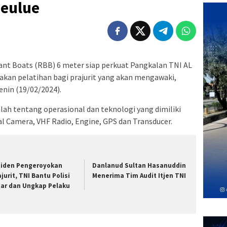
meulue
ant Boats (RBB) 6 meter siap perkuat Pangkalan TNI AL
nakan pelatihan bagi prajurit yang akan mengawaki,
enin (19/02/2024).
ah tentang operasional dan teknologi yang dimiliki
l Camera, VHF Radio, Engine, GPS dan Transducer.
siden Pengeroyokan
Danlanud Sultan Hasanuddin
ajurit, TNI Bantu Polisi
Menerima Tim Audit Itjen TNI
jar dan Ungkap Pelaku