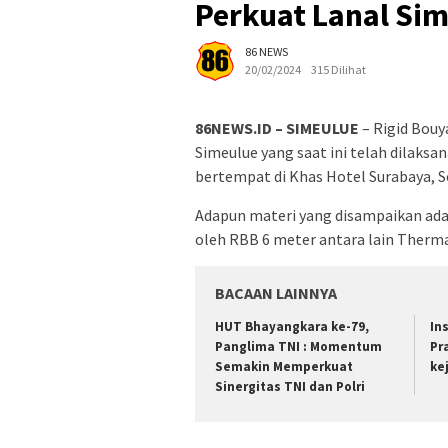
Perkuat Lanal Si
86 NEWS
20/02/2024
315 Dilihat
86NEWS.ID – SIMEULUE
– Rigid Bouy
Simeulue yang saat ini telah dilaksa
bertempat di Khas Hotel Surabaya, S
Adapun materi yang disampaikan adal
oleh RBB 6 meter antara lain Therma
BACAAN LAINNYA
HUT Bhayangkara ke-79,
In
Panglima TNI : Momentum
Pr
Semakin Memperkuat
ke
Sinergitas TNI dan Polri