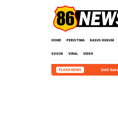
Loncat
ke
konten
HOME
PERISTIWA
KASUS HUKUM
SOSOK
VIRAL
VIDEO
FLASH NEWS
Unit Gatur Satlantas Polres 