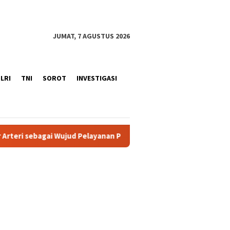
JUMAT, 7 AGUSTUS 2026
LRI
TNI
SOROT
INVESTIGASI
d Pelayanan Prima
Modus Titip Limit Paylater, OJK dan P