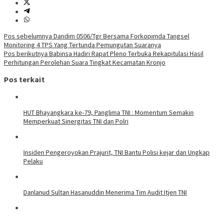
Navigasi
Pos sebelumnya
Dandim 0506/Tgr Bersama Forkopimda Tangsel
Monitoring 4 TPS Yang Tertunda Pemungutan Suaranya
pos
Pos berikutnya
Babinsa Hadiri Rapat Pleno Terbuka Rekapitulasi Hasil
Perhitungan Perolehan Suara Tingkat Kecamatan Kronjo
Pos terkait
HUT Bhayangkara ke-79, Panglima TNI : Momentum Semakin
Memperkuat Sinergitas TNI dan Polri
Insiden Pengeroyokan Prajurit, TNI Bantu Polisi kejar dan Ungkap
Pelaku
Danlanud Sultan Hasanuddin Menerima Tim Audit Itjen TNI