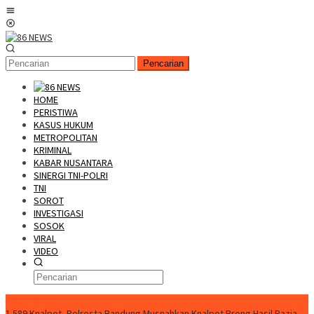
Loncat
Menu
ke
Mobile
konten
Pencarian
HOME
PERISTIWA
KASUS HUKUM
METROPOLITAN
KRIMINAL
KABAR NUSANTARA
SINERGI TNI-POLRI
TNI
SOROT
INVESTIGASI
SOSOK
VIRAL
VIDEO
FLASH NEWS
1.589 Knalpot, Polresta Bandung Musnahkan Knalpot Brong Hasil Razia