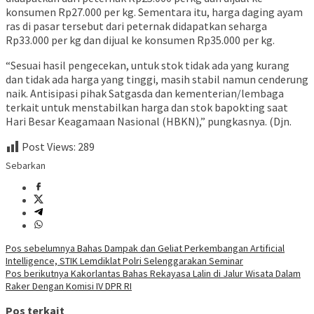
konsumen Rp27.000 per kg. Sementara itu, harga daging ayam
ras di pasar tersebut dari peternak didapatkan seharga
Rp33.000 per kg dan dijual ke konsumen Rp35.000 per kg.
“Sesuai hasil pengecekan, untuk stok tidak ada yang kurang
dan tidak ada harga yang tinggi, masih stabil namun cenderung
naik. Antisipasi pihak Satgasda dan kementerian/lembaga
terkait untuk menstabilkan harga dan stok bapokting saat
Hari Besar Keagamaan Nasional (HBKN),” pungkasnya. (Djn.
Post Views:
289
Sebarkan
Navigasi
Pos sebelumnya
Bahas Dampak dan Geliat Perkembangan Artificial
Intelligence, STIK Lemdiklat Polri Selenggarakan Seminar
pos
Pos berikutnya
Kakorlantas Bahas Rekayasa Lalin di Jalur Wisata Dalam
Raker Dengan Komisi IV DPR RI
Pos terkait