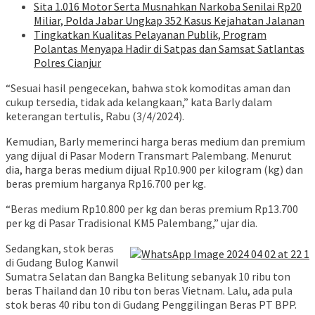
Sita 1.016 Motor Serta Musnahkan Narkoba Senilai Rp20
Miliar, Polda Jabar Ungkap 352 Kasus Kejahatan Jalanan
Tingkatkan Kualitas Pelayanan Publik, Program
Polantas Menyapa Hadir di Satpas dan Samsat Satlantas
Polres Cianjur
“Sesuai hasil pengecekan, bahwa stok komoditas aman dan
cukup tersedia, tidak ada kelangkaan,” kata Barly dalam
keterangan tertulis, Rabu (3/4/2024).
Kemudian, Barly memerinci harga beras medium dan premium
yang dijual di Pasar Modern Transmart Palembang. Menurut
dia, harga beras medium dijual Rp10.900 per kilogram (kg) dan
beras premium harganya Rp16.700 per kg.
“Beras medium Rp10.800 per kg dan beras premium Rp13.700
per kg di Pasar Tradisional KM5 Palembang,” ujar dia.
Sedangkan, stok beras
di Gudang Bulog Kanwil
Sumatra Selatan dan Bangka Belitung sebanyak 10 ribu ton
beras Thailand dan 10 ribu ton beras Vietnam. Lalu, ada pula
stok beras 40 ribu ton di Gudang Penggilingan Beras PT BPP.