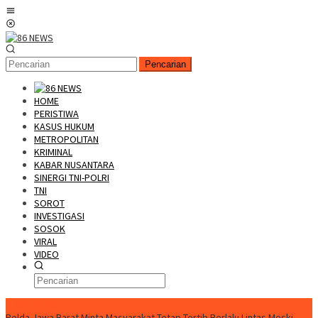
Loncat
Menu
ke
Mobile
konten
Pencarian
HOME
PERISTIWA
KASUS HUKUM
METROPOLITAN
KRIMINAL
KABAR NUSANTARA
SINERGI TNI-POLRI
TNI
SOROT
INVESTIGASI
SOSOK
VIRAL
VIDEO
FLASH NEWS
Polda Jawa Barat Minta Masyarakat Tetap Tertib Berlalu Lintas Meski