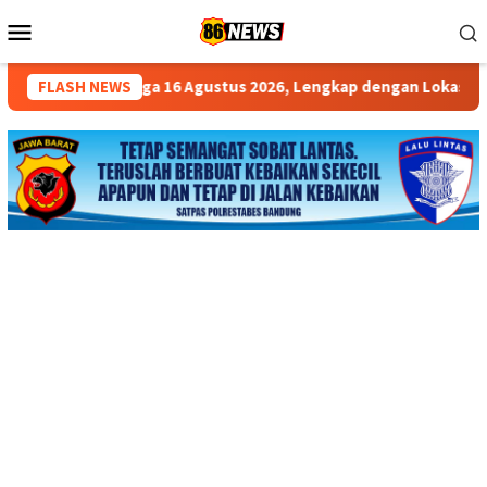
Loncat
Menu
ke
Mobile
konten
a 16 Agustus 2026, Lengkap dengan Lokasi, Biaya dan Syarat
FLASH NEWS