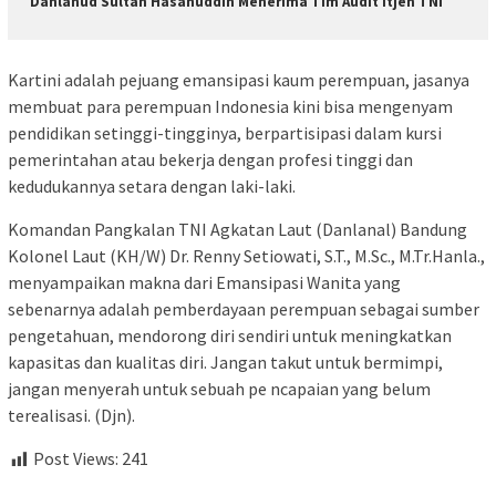
Danlanud Sultan Hasanuddin Menerima Tim Audit Itjen TNI
Kartini adalah pejuang emansipasi kaum perempuan, jasanya
membuat para perempuan Indonesia kini bisa mengenyam
pendidikan setinggi-tingginya, berpartisipasi dalam kursi
pemerintahan atau bekerja dengan profesi tinggi dan
kedudukannya setara dengan laki-laki.
Komandan Pangkalan TNI Agkatan Laut (Danlanal) Bandung
Kolonel Laut (KH/W) Dr. Renny Setiowati, S.T., M.Sc., M.Tr.Hanla.,
menyampaikan makna dari Emansipasi Wanita yang
sebenarnya adalah pemberdayaan perempuan sebagai sumber
pengetahuan, mendorong diri sendiri untuk meningkatkan
kapasitas dan kualitas diri. Jangan takut untuk bermimpi,
jangan menyerah untuk sebuah pe ncapaian yang belum
terealisasi. (Djn).
Post Views:
241