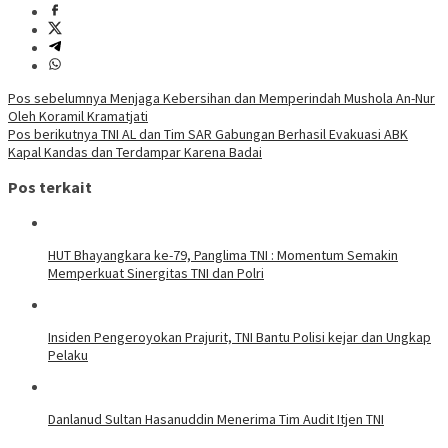
Navigasi
Pos sebelumnya
Menjaga Kebersihan dan Memperindah Mushola An-Nur
Oleh Koramil Kramatjati
pos
Pos berikutnya
TNI AL dan Tim SAR Gabungan Berhasil Evakuasi ABK
Kapal Kandas dan Terdampar Karena Badai
Pos terkait
HUT Bhayangkara ke-79, Panglima TNI : Momentum Semakin
Memperkuat Sinergitas TNI dan Polri
Insiden Pengeroyokan Prajurit, TNI Bantu Polisi kejar dan Ungkap
Pelaku
Danlanud Sultan Hasanuddin Menerima Tim Audit Itjen TNI