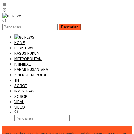
Loncat
Menu
ke
Mobile
konten
Pencarian
HOME
PERISTIWA
KASUS HUKUM
METROPOLITAN
KRIMINAL
KABAR NUSANTARA
SINERGI TNI-POLRI
TNI
SOROT
INVESTIGASI
SOSOK
VIRAL
VIDEO
FLASH NEWS
Rapat Kerja Sama Lintas Sektor Matangkan Pelaksanaan GEMAR di Car