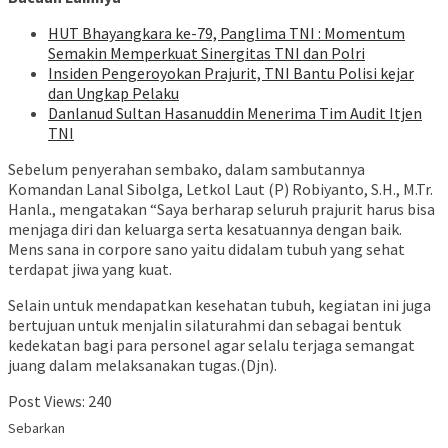
HUT Bhayangkara ke-79, Panglima TNI : Momentum
Semakin Memperkuat Sinergitas TNI dan Polri
Insiden Pengeroyokan Prajurit, TNI Bantu Polisi kejar
dan Ungkap Pelaku
Danlanud Sultan Hasanuddin Menerima Tim Audit Itjen
TNI
Sebelum penyerahan sembako, dalam sambutannya
Komandan Lanal Sibolga, Letkol Laut (P) Robiyanto, S.H., M.Tr.
Hanla., mengatakan “Saya berharap seluruh prajurit harus bisa
menjaga diri dan keluarga serta kesatuannya dengan baik.
Mens sana in corpore sano yaitu didalam tubuh yang sehat
terdapat jiwa yang kuat.
Selain untuk mendapatkan kesehatan tubuh, kegiatan ini juga
bertujuan untuk menjalin silaturahmi dan sebagai bentuk
kedekatan bagi para personel agar selalu terjaga semangat
juang dalam melaksanakan tugas.(Djn).
Post Views:
240
Sebarkan