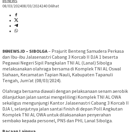
86 NEWS
08/03/2024
08/03/2024
240 Dilihat
86NEWS.ID – SIBOLGA
– Prajurit Benteng Samudera Perkasa
dan Ibu-ibu Jalasenastri Cabang 3 Korcab II DJA 1 beserta
Pegawai Negeri Sipil Pangkalan TNI AL (Lanal) Sibolga
melaksanakan olahraga bersama di Komplek TNI AL Oswal
Siahaan, Kecamatan Tapian Nauli, Kabupaten Tapanuli
Tengah, Jum’at (08/03/2024).
Olahraga bersama diawali dengan pelaksanaan senam aerobik
dilanjutkan jalan santai mengelilingi Komplek TNI AL OWA
sekaligus mengunjungi Kantor Jalasenastri Cabang 3 Korcab II
DJA I, selanjutnya jalan santai finish di depan Poll Angkutan
Komplek TNI AL OWA untuk dilaksanakan penyerahan
sembako kepada personel, PNS dan PHL Lanal Sibolga.
Bacaan Lainnya