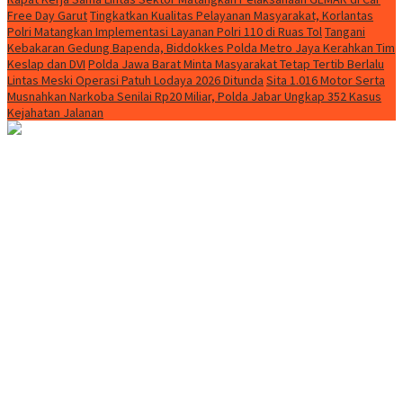
Free Day Garut
Tingkatkan Kualitas Pelayanan Masyarakat, Korlantas
Polri Matangkan Implementasi Layanan Polri 110 di Ruas Tol
Tangani
Kebakaran Gedung Bapenda, Biddokkes Polda Metro Jaya Kerahkan Tim
Keslap dan DVI
Polda Jawa Barat Minta Masyarakat Tetap Tertib Berlalu
Lintas Meski Operasi Patuh Lodaya 2026 Ditunda
Sita 1.016 Motor Serta
Musnahkan Narkoba Senilai Rp20 Miliar, Polda Jabar Ungkap 352 Kasus
Kejahatan Jalanan