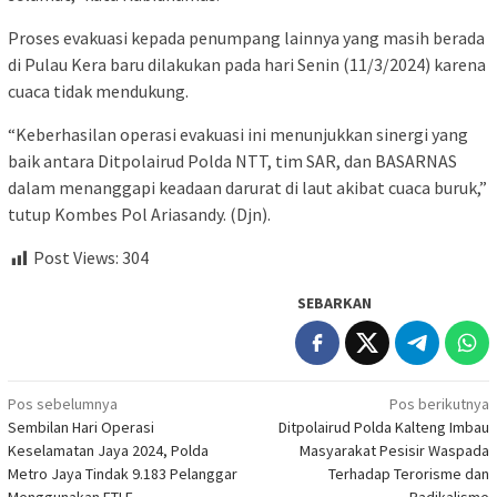
Proses evakuasi kepada penumpang lainnya yang masih berada
di Pulau Kera baru dilakukan pada hari Senin (11/3/2024) karena
cuaca tidak mendukung.
“Keberhasilan operasi evakuasi ini menunjukkan sinergi yang
baik antara Ditpolairud Polda NTT, tim SAR, dan BASARNAS
dalam menanggapi keadaan darurat di laut akibat cuaca buruk,”
tutup Kombes Pol Ariasandy. (Djn).
Post Views:
304
SEBARKAN
Navigasi
Pos sebelumnya
Pos berikutnya
Sembilan Hari Operasi
Ditpolairud Polda Kalteng Imbau
pos
Keselamatan Jaya 2024, Polda
Masyarakat Pesisir Waspada
Metro Jaya Tindak 9.183 Pelanggar
Terhadap Terorisme dan
Menggunakan ETLE
Radikalisme