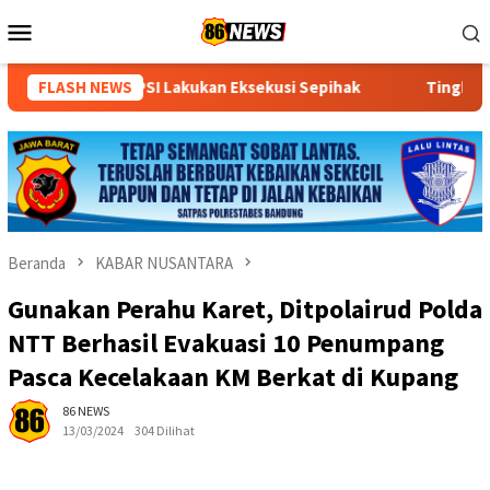
Loncat
Menu
ke
Mobile
konten
kukan Eksekusi Sepihak
FLASH NEWS
Tingkatkan Kualitas Pelayanan Pu
Beranda
KABAR NUSANTARA
Gunakan Perahu Karet, Ditpolairud Polda
NTT Berhasil Evakuasi 10 Penumpang
Pasca Kecelakaan KM Berkat di Kupang
86 NEWS
13/03/2024
304 Dilihat