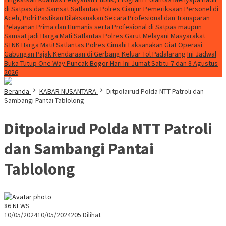
di Satpas dan Samsat Satlantas Polres Cianjur
Pemeriksaan Personel di
Aceh, Polri Pastikan Dilaksanakan Secara Profesional dan Transparan
Pelayanan Prima dan Humanis serta Profesional di Satpas maupun
Samsat jadi Harga Mati Satlantas Polres Garut Melayani Masyarakat
STNK Harga Mati! Satlantas Polres Cimahi Laksanakan Giat Operasi
Gabungan Pajak Kendaraan di Gerbang Keluar Tol Padalarang
Ini Jadwal
Buka Tutup One Way Puncak Bogor Hari Ini Jumat Sabtu 7 dan 8 Agustus
2026
Beranda
KABAR NUSANTARA
Ditpolairud Polda NTT Patroli dan
Sambangi Pantai Tablolong
Ditpolairud Polda NTT Patroli
dan Sambangi Pantai
Tablolong
86 NEWS
10/05/2024
10/05/2024
205 Dilihat