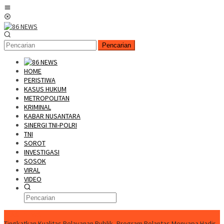
Loncat
Menu
ke
Mobile
konten
Pencarian
HOME
PERISTIWA
KASUS HUKUM
METROPOLITAN
KRIMINAL
KABAR NUSANTARA
SINERGI TNI-POLRI
TNI
SOROT
INVESTIGASI
SOSOK
VIRAL
VIDEO
FLASH NEWS
Tingkatkan Kualitas Pelayanan Publik, Program Polantas Menyapa Hadir