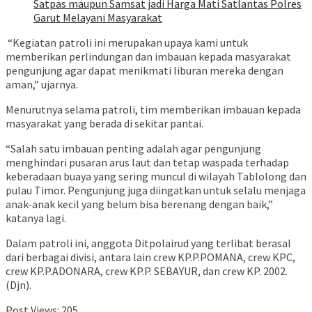
Satpas maupun Samsat jadi Harga Mati Satlantas Polres
Garut Melayani Masyarakat
“Kegiatan patroli ini merupakan upaya kami untuk
memberikan perlindungan dan imbauan kepada masyarakat
pengunjung agar dapat menikmati liburan mereka dengan
aman,” ujarnya.
Menurutnya selama patroli, tim memberikan imbauan kepada
masyarakat yang berada di sekitar pantai.
“Salah satu imbauan penting adalah agar pengunjung
menghindari pusaran arus laut dan tetap waspada terhadap
keberadaan buaya yang sering muncul di wilayah Tablolong dan
pulau Timor. Pengunjung juga diingatkan untuk selalu menjaga
anak-anak kecil yang belum bisa berenang dengan baik,”
katanya lagi.
Dalam patroli ini, anggota Ditpolairud yang terlibat berasal
dari berbagai divisi, antara lain crew KP.P.POMANA, crew KPC,
crew KP.P.ADONARA, crew KP.P. SEBAYUR, dan crew KP. 2002.
(Djn).
Post Views:
205