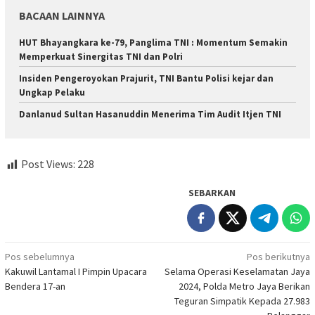
BACAAN LAINNYA
HUT Bhayangkara ke-79, Panglima TNI : Momentum Semakin
Memperkuat Sinergitas TNI dan Polri
Insiden Pengeroyokan Prajurit, TNI Bantu Polisi kejar dan
Ungkap Pelaku
Danlanud Sultan Hasanuddin Menerima Tim Audit Itjen TNI
Post Views:
228
SEBARKAN
Navigasi
Pos sebelumnya
Pos berikutnya
Kakuwil Lantamal I Pimpin Upacara
Selama Operasi Keselamatan Jaya
pos
Bendera 17-an
2024, Polda Metro Jaya Berikan
Teguran Simpatik Kepada 27.983