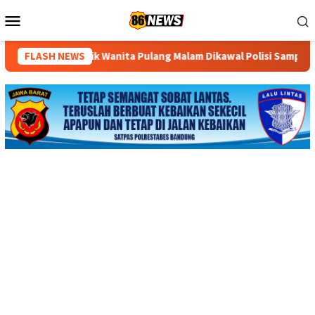
Loncat
Menu
ke
Mobile
konten
Wanita Pulang Malam Dikawal Polisi Sampai Rumah
FLASH NEWS
Rapat