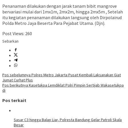
Penanaman dilakukan dengan jarak tanam bibit mangrove
bervariasi mulai dari 1mx1m, 2mx2m, hingga 2mx5m , Setelah
itu kegiatan penanaman dilakukan langsung oleh Dirpolairud
Polda Metro Jaya Beserta Para Pejabat Utama. (Djn).
Post Views:
260
Sebarkan
Navigasi
Pos sebelumnya
Polres Metro Jakarta Pusat Kembali Laksanakan Giat
Jumat Curhat Plus
pos
Pos berikutnya
Kasetukpa Lemdiklat Polri Pimpin Sertijab Wakasetukpa
di
Pos terkait
Sasar C3 hingga Balap Liar, Polresta Bandung Gelar Patroli Skala
Besar