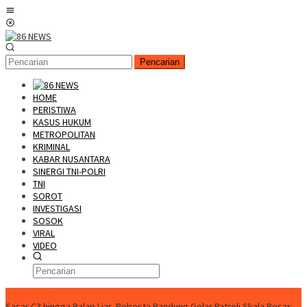
Loncat
Menu
ke
Mobile
konten
Pencarian
HOME
PERISTIWA
KASUS HUKUM
METROPOLITAN
KRIMINAL
KABAR NUSANTARA
SINERGI TNI-POLRI
TNI
SOROT
INVESTIGASI
SOSOK
VIRAL
VIDEO
FLASH NEWS
Sasar C3 hingga Balap Liar, Polresta Bandung Gelar Patroli Skala Besar