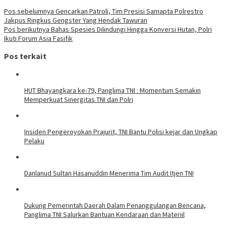
Navigasi
Pos sebelumnya
Gencarkan Patroli, Tim Presisi Samapta Polrestro
Jakpus Ringkus Gengster Yang Hendak Tawuran
pos
Pos berikutnya
Bahas Spesies Dilindungi Hingga Konversi Hutan, Polri
Ikuti Forum Asia Fasifik
Pos terkait
HUT Bhayangkara ke-79, Panglima TNI : Momentum Semakin
Memperkuat Sinergitas TNI dan Polri
Insiden Pengeroyokan Prajurit, TNI Bantu Polisi kejar dan Ungkap
Pelaku
Danlanud Sultan Hasanuddin Menerima Tim Audit Itjen TNI
Dukung Pemerintah Daerah Dalam Penanggulangan Bencana,
Panglima TNI Salurkan Bantuan Kendaraan dan Materiil