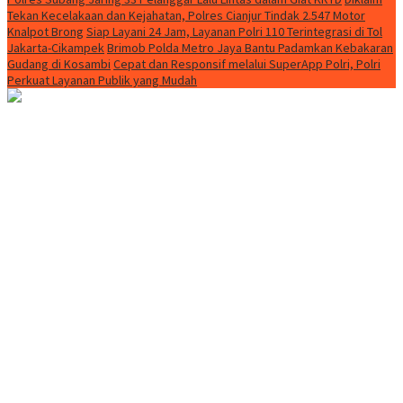
Tekan Kecelakaan dan Kejahatan, Polres Cianjur Tindak 2.547 Motor
Knalpot Brong
Siap Layani 24 Jam, Layanan Polri 110 Terintegrasi di Tol
Jakarta-Cikampek
Brimob Polda Metro Jaya Bantu Padamkan Kebakaran
Gudang di Kosambi
Cepat dan Responsif melalui SuperApp Polri, Polri
Perkuat Layanan Publik yang Mudah