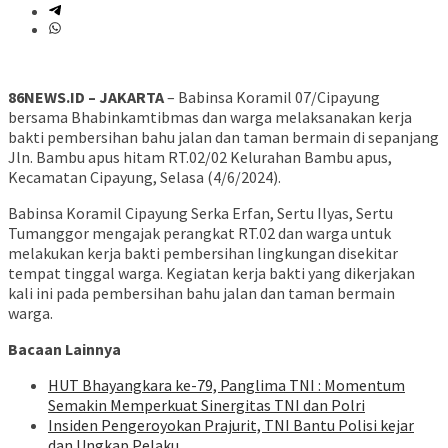
86NEWS.ID – JAKARTA
– Babinsa Koramil 07/Cipayung
bersama Bhabinkamtibmas dan warga melaksanakan kerja
bakti pembersihan bahu jalan dan taman bermain di sepanjang
Jln. Bambu apus hitam RT.02/02 Kelurahan Bambu apus,
Kecamatan Cipayung, Selasa (4/6/2024).
Babinsa Koramil Cipayung Serka Erfan, Sertu Ilyas, Sertu
Tumanggor mengajak perangkat RT.02 dan warga untuk
melakukan kerja bakti pembersihan lingkungan disekitar
tempat tinggal warga. Kegiatan kerja bakti yang dikerjakan
kali ini pada pembersihan bahu jalan dan taman bermain
warga.
Bacaan Lainnya
HUT Bhayangkara ke-79, Panglima TNI : Momentum
Semakin Memperkuat Sinergitas TNI dan Polri
Insiden Pengeroyokan Prajurit, TNI Bantu Polisi kejar
dan Ungkap Pelaku