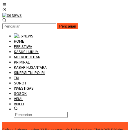
Loncat
Menu
ke
Mobile
konten
Pencarian
HOME
PERISTIWA
KASUS HUKUM
METROPOLITAN
KRIMINAL
KABAR NUSANTARA
SINERGI TNI-POLRI
TNI
SOROT
INVESTIGASI
SOSOK
VIRAL
VIDEO
FLASH NEWS
Polres Subang Jaring 33 Pelanggar Lalu Lintas dalam Giat KRYD
Diklaim