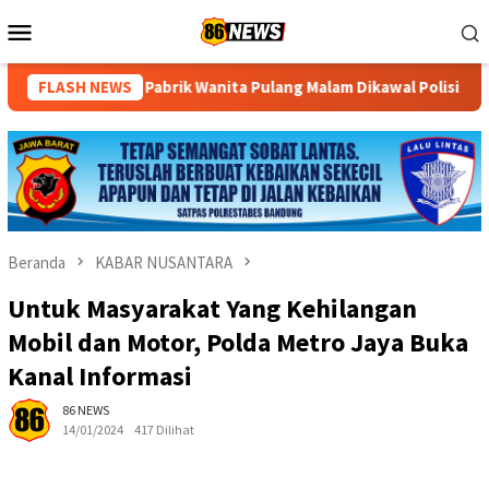
Loncat
Menu
ke
Mobile
konten
rik Wanita Pulang Malam Dikawal Polisi Sampai Rumah
FLASH NEWS
Ra
Beranda
KABAR NUSANTARA
Untuk Masyarakat Yang Kehilangan
Mobil dan Motor, Polda Metro Jaya Buka
Kanal Informasi
86 NEWS
14/01/2024
417 Dilihat