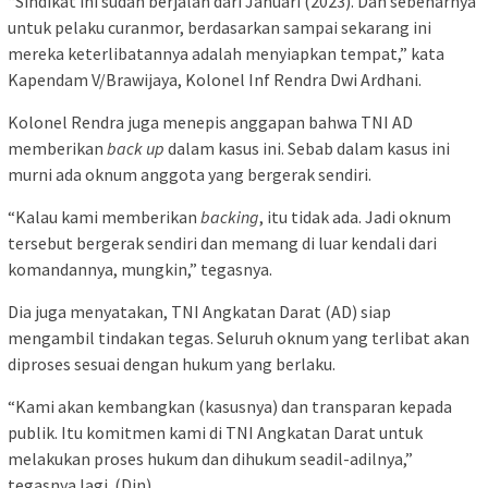
“Sindikat ini sudah berjalan dari Januari (2023). Dan sebenarnya
untuk pelaku curanmor, berdasarkan sampai sekarang ini
mereka keterlibatannya adalah menyiapkan tempat,” kata
Kapendam V/Brawijaya, Kolonel Inf Rendra Dwi Ardhani.
Kolonel Rendra juga menepis anggapan bahwa TNI AD
memberikan
back up
dalam kasus ini. Sebab dalam kasus ini
murni ada oknum anggota yang bergerak sendiri.
“Kalau kami memberikan
backing
, itu tidak ada. Jadi oknum
tersebut bergerak sendiri dan memang di luar kendali dari
komandannya, mungkin,” tegasnya.
Dia juga menyatakan, TNI Angkatan Darat (AD) siap
mengambil tindakan tegas. Seluruh oknum yang terlibat akan
diproses sesuai dengan hukum yang berlaku.
“Kami akan kembangkan (kasusnya) dan transparan kepada
publik. Itu komitmen kami di TNI Angkatan Darat untuk
melakukan proses hukum dan dihukum seadil-adilnya,”
tegasnya lagi. (Djn).