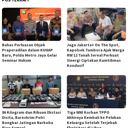
Bahas Perluasan Objek
Jaga Jakarta+ On The Spot,
Praperadilan dalam KUHAP
Kapolsek Tambora Ajak Warga
Baru, Polda Metro Jaya Gelar
RW 12 Tanah Sereal Perkuat
Seminar Hukum
Sinergi Ciptakan Kamtibmas
Kondusif
86 Kilogram dan Ribuan Ekstasi
Tiga WNI Korban TPPO
Disita, Bareskrim Polri
Akhirnya Kembali ke Pelukan
Bongkar Jatingan Narkoba
Keluarga Setelah Terjebak
Riau-Sumsel
Ekploitasi di Libya