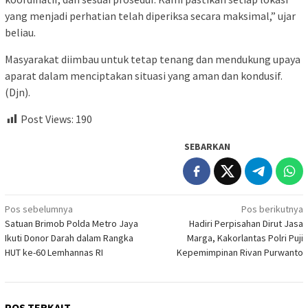
yang menjadi perhatian telah diperiksa secara maksimal,” ujar
beliau.
Masyarakat diimbau untuk tetap tenang dan mendukung upaya
aparat dalam menciptakan situasi yang aman dan kondusif.
(Djn).
Post Views:
190
SEBARKAN
Navigasi
Pos sebelumnya
Pos berikutnya
Satuan Brimob Polda Metro Jaya
Hadiri Perpisahan Dirut Jasa
pos
Ikuti Donor Darah dalam Rangka
Marga, Kakorlantas Polri Puji
HUT ke-60 Lemhannas RI
Kepemimpinan Rivan Purwanto
POS TERKAIT