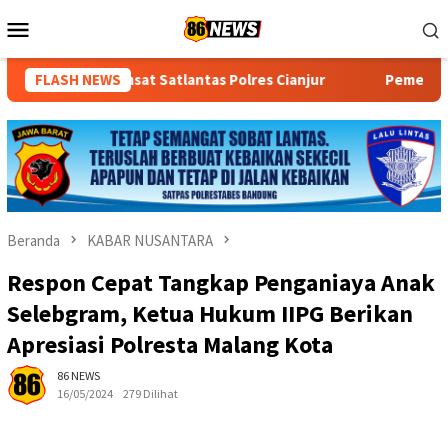
Loncat
Menu
ke
Mobile
konten
tlantas Polres Cianjur
FLASH NEWS
Pemeriksaan Personel di Aceh, Pol
Beranda
KABAR NUSANTARA
Respon Cepat Tangkap Penganiaya Anak
Selebgram, Ketua Hukum IIPG Berikan
Apresiasi Polresta Malang Kota
86 NEWS
16/05/2024
279 Dilihat