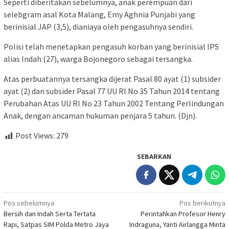
Seperti diberitakan sebelumnya, anak perempuan dari
selebgram asal Kota Malang, Emy Aghnia Punjabi yang
berinisial JAP (3,5), dianiaya oleh pengasuhnya sendiri.
Polisi telah menetapkan pengasuh korban yang berinisial IPS
alias Indah (27), warga Bojonegoro sebagai tersangka.
Atas perbuatannya tersangka dijerat Pasal 80 ayat (1) subsider
ayat (2) dan subsider Pasal 77 UU RI No 35 Tahun 2014 tentang
Perubahan Atas UU RI No 23 Tahun 2002 Tentang Perlindungan
Anak, dengan ancaman hukuman penjara 5 tahun. (Djn).
Post Views:
279
SEBARKAN
Navigasi
Pos sebelumnya
Pos berikutnya
Bersih dan Indah Serta Tertata
Perintahkan Profesor Henry
pos
Rapi, Satpas SIM Polda Metro Jaya
Indraguna, Yanti Airlangga Minta