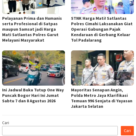
Pelayanan Prima dan Humanis
STNK Harga Mati! Satlantas
serta Profesional di Satpas
Polres Cimahi Laksanakan Giat
maupun Samsat jadi Harga
Operasi Gabungan Pajak
Mati Satlantas Polres Garut
Kendaraan di Gerbang Keluar
Melayani Masyarakat
Tol Padalarang
Ini Jadwal Buka Tutup One Way
Mayoritas Senapan Angin,
Puncak Bogor Hari Ini Jumat
Polda Metro Jaya Klarifikasi
Sabtu 7 dan 8 Agustus 2026
Temuan 996 Senjata di Yayasan
Jakarta Selatan
Cari
Cari