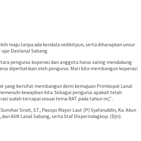
bih maju tanpa ada kendala sedikitpun, serta diharapkan unsur
 ujar Danlanal Sabang.
ntara pengurus koperasi dan anggota harus saling mendukung
arus diperhatikan oleh pengurus. Mari kita membangun koperasi
dapat yang bersifat membangun demi kemajuan Primkopal Lanal
h memenuhi kewajiban kita. Sebagai pengurus apakah telah
si sudah tercapai sesuai tema RAT pada tahun ini,” .
umihar Sirait, S.T., Pasops Mayor Laut (P) Syafaruddin, Ka. Akun
 dan ASN Lanal Sabang, serta Staf Disperindagkop. (Djn).