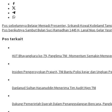
Navigasi
Pos sebelumnya
Belajar Menjadi Presenter, Srikandi Kowal Kolinlamil Ta
Pos berikutnya
Sambut Bulan Suci Ramadhan 1445 H, Lanal Nias Gelar Yas
pos
Pos terkait
HUT Bhayangkara ke-79, Panglima TNI : Momentum Semakin Memperku
Insiden Pengeroyokan Prajurit, TNI Bantu Polisi kejar dan Ungkap P
Danlanud Sultan Hasanuddin Menerima Tim Audit Itjen TNI
Dukung Pemerintah Daerah Dalam Penanggulangan Bencana, Panglim