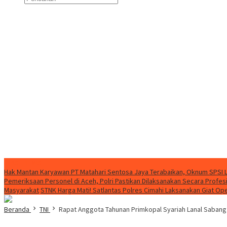
FLASH NEWS
Hak Mantan Karyawan PT Matahari Sentosa Jaya Terabaikan, Oknum SPSI 
Pemeriksaan Personel di Aceh, Polri Pastikan Dilaksanakan Secara Profes
Masyarakat
STNK Harga Mati! Satlantas Polres Cimahi Laksanakan Giat Op
Beranda
TNI
Rapat Anggota Tahunan Primkopal Syariah Lanal Sabang