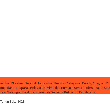
Lakukan Eksekusi Sepihak
Tingkatkan Kualitas Pelayanan Publik, Program Po
ional dan Transparan
Pelayanan Prima dan Humanis serta Profesional di Sat
erasi Gabungan Pajak Kendaraan di Gerbang Keluar Tol Padalarang
 Tahun Buku 2023