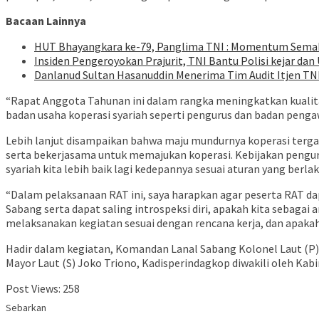
Bacaan Lainnya
HUT Bhayangkara ke-79, Panglima TNI : Momentum Semaki
Insiden Pengeroyokan Prajurit, TNI Bantu Polisi kejar da
Danlanud Sultan Hasanuddin Menerima Tim Audit Itjen TN
“Rapat Anggota Tahunan ini dalam rangka meningkatkan kualitas 
badan usaha koperasi syariah seperti pengurus dan badan peng
Lebih lanjut disampaikan bahwa maju mundurnya koperasi terga
serta bekerjasama untuk memajukan koperasi. Kebijakan pengur
syariah kita lebih baik lagi kedepannya sesuai aturan yang berlak
“Dalam pelaksanaan RAT ini, saya harapkan agar peserta RAT d
Sabang serta dapat saling introspeksi diri, apakah kita sebaga
melaksanakan kegiatan sesuai dengan rencana kerja, dan apakah 
Hadir dalam kegiatan, Komandan Lanal Sabang Kolonel Laut (P) Son
Mayor Laut (S) Joko Triono, Kadisperindagkop diwakili oleh Kab
Post Views:
258
Sebarkan