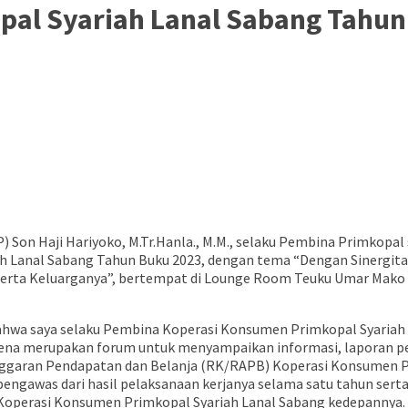
pal Syariah Lanal Sabang Tahun
) Son Haji Hariyoko, M.Tr.Hanla., M.M., selaku Pembina Primkop
Lanal Sabang Tahun Buku 2023, dengan tema “Dengan Sinergitas 
rta Keluarganya”, bertempat di Lounge Room Teuku Umar Mako L
wa saya selaku Pembina Koperasi Konsumen Primkopal Syariah
arena merupakan forum untuk menyampaikan informasi, laporan p
nggaran Pendapatan dan Belanja (RK/RAPB) Koperasi Konsumen P
n pengawas dari hasil pelaksanaan kerjanya selama satu tahun s
Koperasi Konsumen Primkopal Syariah Lanal Sabang kedepannya.