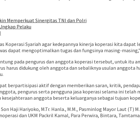
n Memperkuat Sinergitas TNI dan Polri
n Ungkap Pelaku
I
Koperasi Syariah agar kedepannya kinerja koperasi kita dapat le
awas dapat mengoptimalkan tugas dan fungsinya masing-masing,”
ntung pada pengurus dan anggota koperasi tersebut, untuk itu a
us harus didukung oleh anggota dan sebaliknya usulan anggota h
u.
apat berpartisipasi aktif dengan memberikan saran, kritik, pen
i anggota, pengurus serta pengguna jasa koperasi selama ini tela
kesejahteraan anggota beserta keluarganya sebagai tujuan kopera
 Haji Hariyoko, M.Tr. Hanla., M.M., Pasminlog Mayor Laut (T) M. S
inoperasi dan UKM Packril Kamal, Para Perwira, Bintara, Tamtama,