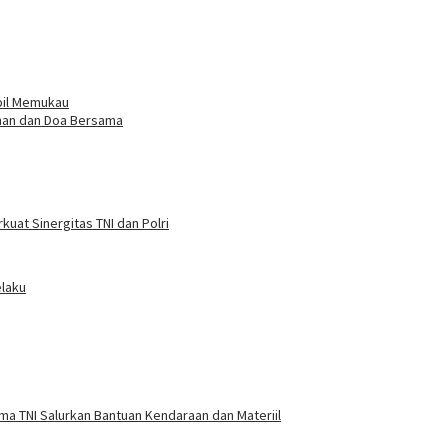
mpil Memukau
inan dan Doa Bersama
at Sinergitas TNI dan Polri
elaku
a TNI Salurkan Bantuan Kendaraan dan Materiil