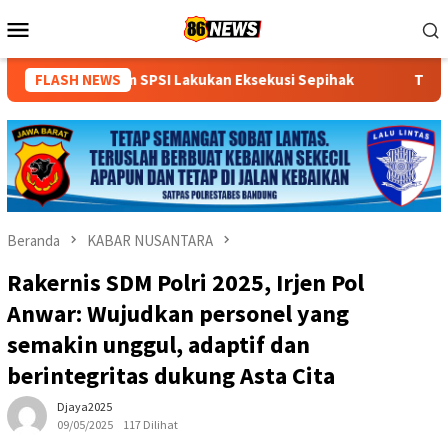
Loncat
Menu
ke
Mobile
konten
kukan Eksekusi Sepihak
FLASH NEWS
Tingkatkan Kualitas Pelayanan P
Beranda
KABAR NUSANTARA
Rakernis SDM Polri 2025, Irjen Pol
Anwar: Wujudkan personel yang
semakin unggul, adaptif dan
berintegritas dukung Asta Cita
Djaya2025
09/05/2025
117 Dilihat