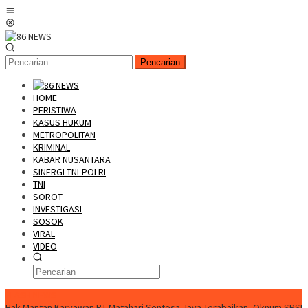
Loncat
Menu
ke
Mobile
konten
Pencarian
HOME
PERISTIWA
KASUS HUKUM
METROPOLITAN
KRIMINAL
KABAR NUSANTARA
SINERGI TNI-POLRI
TNI
SOROT
INVESTIGASI
SOSOK
VIRAL
VIDEO
FLASH NEWS
Hak Mantan Karyawan PT Matahari Sentosa Jaya Terabaikan, Oknum SPSI