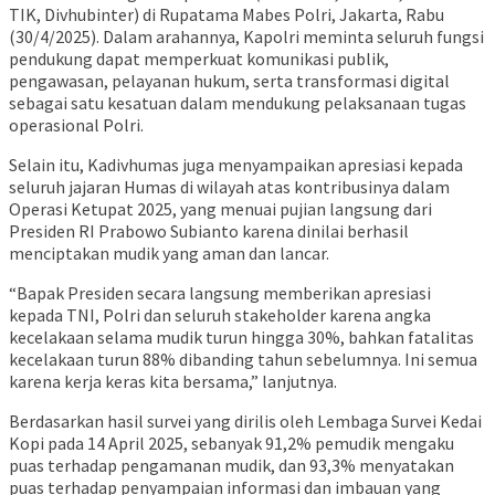
TIK, Divhubinter) di Rupatama Mabes Polri, Jakarta, Rabu
(30/4/2025). Dalam arahannya, Kapolri meminta seluruh fungsi
pendukung dapat memperkuat komunikasi publik,
pengawasan, pelayanan hukum, serta transformasi digital
sebagai satu kesatuan dalam mendukung pelaksanaan tugas
operasional Polri.
Selain itu, Kadivhumas juga menyampaikan apresiasi kepada
seluruh jajaran Humas di wilayah atas kontribusinya dalam
Operasi Ketupat 2025, yang menuai pujian langsung dari
Presiden RI Prabowo Subianto karena dinilai berhasil
menciptakan mudik yang aman dan lancar.
“Bapak Presiden secara langsung memberikan apresiasi
kepada TNI, Polri dan seluruh stakeholder karena angka
kecelakaan selama mudik turun hingga 30%, bahkan fatalitas
kecelakaan turun 88% dibanding tahun sebelumnya. Ini semua
karena kerja keras kita bersama,” lanjutnya.
Berdasarkan hasil survei yang dirilis oleh Lembaga Survei Kedai
Kopi pada 14 April 2025, sebanyak 91,2% pemudik mengaku
puas terhadap pengamanan mudik, dan 93,3% menyatakan
puas terhadap penyampaian informasi dan imbauan yang