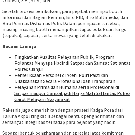
Wibowo, S.H., S.I.K., M.H.
Setelah prosesi pembukaan, para pejabat meninjau booth
informasi dari Bagian Renmin, Biro PID, Biro Multimedia, dan
Biro Penmas Divhumas Polri. Dalam peninjauan tersebut,
masing-masing booth menampilkan tugas pokok dan fungsi
(tupoksi), capaian, serta inovasi yang telah dilakukan.
Bacaan Lainnya
Tingkatkan Kualitas Pelayanan Publik, Program
Polantas Menyapa Hadir di Satpas dan Samsat Satlantas
Polres Cianjur
Pemeriksaan Personel di Aceh, Polri Pastikan
Dilaksanakan Secara Profesional dan Transparan
Pelayanan Prima dan Humanis serta Profesional di
Satpas maupun Samsat jadi Harga Mati Satlantas Polres
Garut Melayani Masyarakat
Rakernis juga dimeriahkan dengan prosesi Kadga Pora dari
Taruna Akpol tingkat II sebagai bentuk penghormatan dan
semangat integritas terhadap para pejabat yang hadir.
Sebagai bentuk penghargaan dan apresiasi atas komitmen