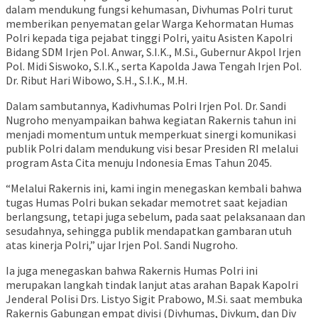
dalam mendukung fungsi kehumasan, Divhumas Polri turut
memberikan penyematan gelar Warga Kehormatan Humas
Polri kepada tiga pejabat tinggi Polri, yaitu Asisten Kapolri
Bidang SDM Irjen Pol. Anwar, S.I.K., M.Si., Gubernur Akpol Irjen
Pol. Midi Siswoko, S.I.K., serta Kapolda Jawa Tengah Irjen Pol.
Dr. Ribut Hari Wibowo, S.H., S.I.K., M.H.
Dalam sambutannya, Kadivhumas Polri Irjen Pol. Dr. Sandi
Nugroho menyampaikan bahwa kegiatan Rakernis tahun ini
menjadi momentum untuk memperkuat sinergi komunikasi
publik Polri dalam mendukung visi besar Presiden RI melalui
program Asta Cita menuju Indonesia Emas Tahun 2045.
“Melalui Rakernis ini, kami ingin menegaskan kembali bahwa
tugas Humas Polri bukan sekadar memotret saat kejadian
berlangsung, tetapi juga sebelum, pada saat pelaksanaan dan
sesudahnya, sehingga publik mendapatkan gambaran utuh
atas kinerja Polri,” ujar Irjen Pol. Sandi Nugroho.
Ia juga menegaskan bahwa Rakernis Humas Polri ini
merupakan langkah tindak lanjut atas arahan Bapak Kapolri
Jenderal Polisi Drs. Listyo Sigit Prabowo, M.Si. saat membuka
Rakernis Gabungan empat divisi (Divhumas, Divkum, dan Div