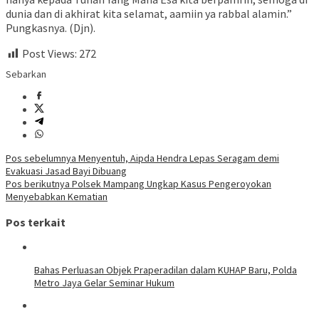
dunia dan di akhirat kita selamat, aamiin ya rabbal alamin.”
Pungkasnya. (Djn).
Post Views:
272
Sebarkan
Navigasi
Pos sebelumnya
Menyentuh, Aipda Hendra Lepas Seragam demi
Evakuasi Jasad Bayi Dibuang
pos
Pos berikutnya
Polsek Mampang Ungkap Kasus Pengeroyokan
Menyebabkan Kematian
Pos terkait
Bahas Perluasan Objek Praperadilan dalam KUHAP Baru, Polda
Metro Jaya Gelar Seminar Hukum