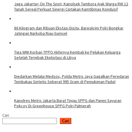
Jaga Jakarta+ On The Spot, Kapolsek Tambora Ajak Warga RW 12
Tanah Sereal Perkuat Sinergi Ciptakan Kamtibmas Kondusif
86 Kilogram dan Ribuan Ekstasi Disita, Bareskrim Polri Bongkar
Jatingan Narkoba Riau-Sumsel
Tiga WNI Korban TPPO Akhirnya Kembali ke Pelukan Keluarga
Setelah Terjebak Ekploitasi di Libya
Diedarkan Melalui Medsos, Polda Metro Jaya Gagalkan Peredaran
Tembakau Sintetis Seberat 995 Gram di Pemukiman Padat
Kapolres Metro Jakarta Barat Tinjau SPPG dan Panen Sayuran
Pokcoy Di Greenhouse SPPG Polri Palmerah
Cari
Cari