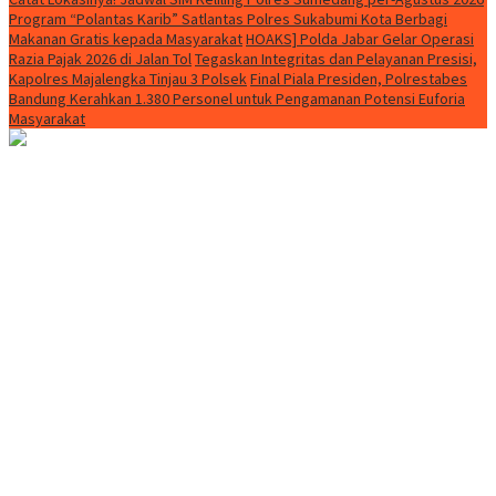
Program “Polantas Karib” Satlantas Polres Sukabumi Kota Berbagi
Makanan Gratis kepada Masyarakat
HOAKS] Polda Jabar Gelar Operasi
Razia Pajak 2026 di Jalan Tol
Tegaskan Integritas dan Pelayanan Presisi,
Kapolres Majalengka Tinjau 3 Polsek
Final Piala Presiden, Polrestabes
Bandung Kerahkan 1.380 Personel untuk Pengamanan Potensi Euforia
Masyarakat