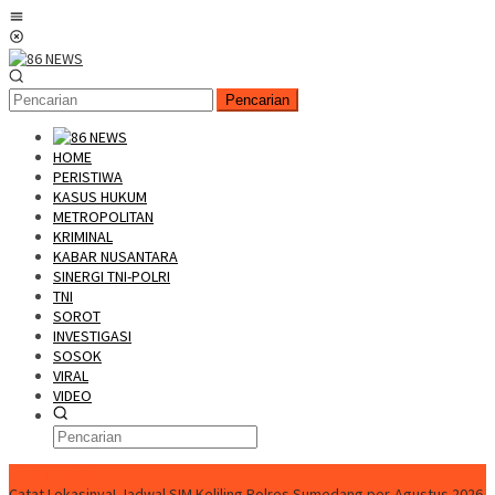
Loncat
Menu
ke
Mobile
konten
Pencarian
HOME
PERISTIWA
KASUS HUKUM
METROPOLITAN
KRIMINAL
KABAR NUSANTARA
SINERGI TNI-POLRI
TNI
SOROT
INVESTIGASI
SOSOK
VIRAL
VIDEO
FLASH NEWS
Catat Lokasinya! Jadwal SIM Keliling Polres Sumedang per-Agustus 2026