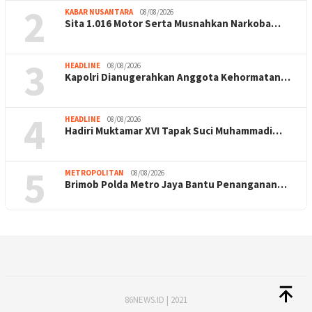
2
KABAR NUSANTARA
08/08/2026
Sita 1.016 Motor Serta Musnahkan Narkoba…
3
HEADLINE
08/08/2026
Kapolri Dianugerahkan Anggota Kehormatan…
4
HEADLINE
08/08/2026
Hadiri Muktamar XVI Tapak Suci Muhammadi…
5
METROPOLITAN
08/08/2026
Brimob Polda Metro Jaya Bantu Penanganan…
86NEWS.ID | 2021