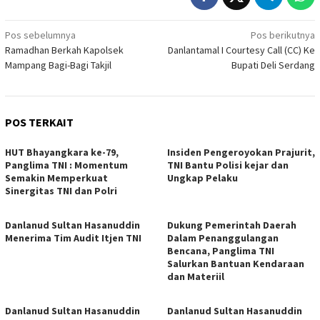
Navigasi
Pos sebelumnya
Pos berikutnya
Ramadhan Berkah Kapolsek
Danlantamal I Courtesy Call (CC) Ke
pos
Mampang Bagi-Bagi Takjil
Bupati Deli Serdang
POS TERKAIT
HUT Bhayangkara ke-79,
Insiden Pengeroyokan Prajurit,
Panglima TNI : Momentum
TNI Bantu Polisi kejar dan
Semakin Memperkuat
Ungkap Pelaku
Sinergitas TNI dan Polri
Danlanud Sultan Hasanuddin
Dukung Pemerintah Daerah
Menerima Tim Audit Itjen TNI
Dalam Penanggulangan
Bencana, Panglima TNI
Salurkan Bantuan Kendaraan
dan Materiil
Danlanud Sultan Hasanuddin
Danlanud Sultan Hasanuddin