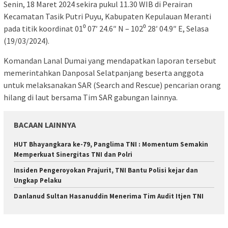
Senin, 18 Maret 2024 sekira pukul 11.30 WIB di Perairan
Kecamatan Tasik Putri Puyu, Kabupaten Kepulauan Meranti
pada titik koordinat 01⁰ 07′ 24.6″ N – 102⁰ 28′ 04.9″ E, Selasa
(19/03/2024).
Komandan Lanal Dumai yang mendapatkan laporan tersebut
memerintahkan Danposal Selatpanjang beserta anggota
untuk melaksanakan SAR (Search and Rescue) pencarian orang
hilang di laut bersama Tim SAR gabungan lainnya.
BACAAN LAINNYA
HUT Bhayangkara ke-79, Panglima TNI : Momentum Semakin
Memperkuat Sinergitas TNI dan Polri
Insiden Pengeroyokan Prajurit, TNI Bantu Polisi kejar dan
Ungkap Pelaku
Danlanud Sultan Hasanuddin Menerima Tim Audit Itjen TNI