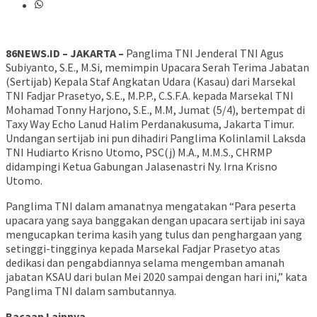
86NEWS.ID – JAKARTA –
Panglima TNI Jenderal TNI Agus
Subiyanto, S.E., M.Si, memimpin Upacara Serah Terima Jabatan
(Sertijab) Kepala Staf Angkatan Udara (Kasau) dari Marsekal
TNI Fadjar Prasetyo, S.E., M.P.P., C.S.F.A. kepada Marsekal TNI
Mohamad Tonny Harjono, S.E., M.M, Jumat (5/4), bertempat di
Taxy Way Echo Lanud Halim Perdanakusuma, Jakarta Timur.
Undangan sertijab ini pun dihadiri Panglima Kolinlamil Laksda
TNI Hudiarto Krisno Utomo, PSC(j) M.A., M.M.S., CHRMP
didampingi Ketua Gabungan Jalasenastri Ny. Irna Krisno
Utomo.
Panglima TNI dalam amanatnya mengatakan “Para peserta
upacara yang saya banggakan dengan upacara sertijab ini saya
mengucapkan terima kasih yang tulus dan penghargaan yang
setinggi-tingginya kepada Marsekal Fadjar Prasetyo atas
dedikasi dan pengabdiannya selama mengemban amanah
jabatan KSAU dari bulan Mei 2020 sampai dengan hari ini,” kata
Panglima TNI dalam sambutannya.
Bacaan Lainnya