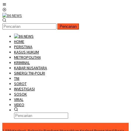
Loncat
Menu
ke
Mobile
konten
Pencarian
HOME
PERISTIWA
KASUS HUKUM
METROPOLITAN
KRIMINAL
KABAR NUSANTARA
SINERGI TNI-POLRI
TNI
SOROT
INVESTIGASI
SOSOK
VIRAL
VIDEO
FLASH NEWS
1.589 Knalpot, Polresta Bandung Musnahkan Knalpot Brong Hasil Razia