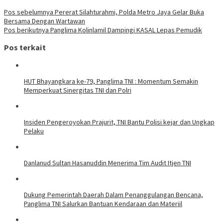
Navigasi
Pos sebelumnya
Pererat Silahturahmi, Polda Metro Jaya Gelar Buka
Bersama Dengan Wartawan
pos
Pos berikutnya
Panglima Kolinlamil Dampingi KASAL Lepas Pemudik
Pos terkait
HUT Bhayangkara ke-79, Panglima TNI : Momentum Semakin
Memperkuat Sinergitas TNI dan Polri
Insiden Pengeroyokan Prajurit, TNI Bantu Polisi kejar dan Ungkap
Pelaku
Danlanud Sultan Hasanuddin Menerima Tim Audit Itjen TNI
Dukung Pemerintah Daerah Dalam Penanggulangan Bencana,
Panglima TNI Salurkan Bantuan Kendaraan dan Materiil