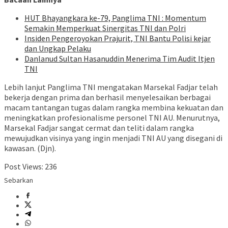
HUT Bhayangkara ke-79, Panglima TNI : Momentum
Semakin Memperkuat Sinergitas TNI dan Polri
Insiden Pengeroyokan Prajurit, TNI Bantu Polisi kejar
dan Ungkap Pelaku
Danlanud Sultan Hasanuddin Menerima Tim Audit Itjen
TNI
Lebih lanjut Panglima TNI mengatakan Marsekal Fadjar telah
bekerja dengan prima dan berhasil menyelesaikan berbagai
macam tantangan tugas dalam rangka membina kekuatan dan
meningkatkan profesionalisme personel TNI AU. Menurutnya,
Marsekal Fadjar sangat cermat dan teliti dalam rangka
mewujudkan visinya yang ingin menjadi TNI AU yang disegani di
kawasan. (Djn).
Post Views:
236
Sebarkan