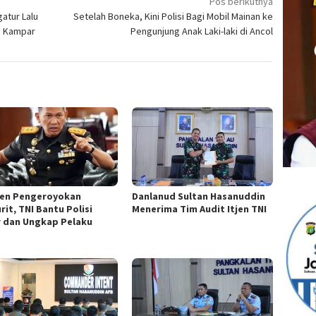
Pos berikutnya
atur Lalu
Setelah Boneka, Kini Polisi Bagi Mobil Mainan ke
ng Kampar
Pengunjung Anak Laki-laki di Ancol
den Pengeroyokan
Danlanud Sultan Hasanuddin
rit, TNI Bantu Polisi
Menerima Tim Audit Itjen TNI
r dan Ungkap Pelaku