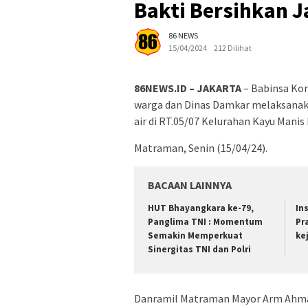
Bakti Bersihkan J
86 NEWS
15/04/2024
212 Dilihat
86NEWS.ID – JAKARTA
– Babinsa Ko
warga dan Dinas Damkar melaksanaka
air di RT.05/07 Kelurahan Kayu Mani
Matraman, Senin (15/04/24).
BACAAN LAINNYA
HUT Bhayangkara ke-79,
In
Panglima TNI : Momentum
Pr
Semakin Memperkuat
ke
Sinergitas TNI dan Polri
Danramil Matraman Mayor Arm Ahmad B