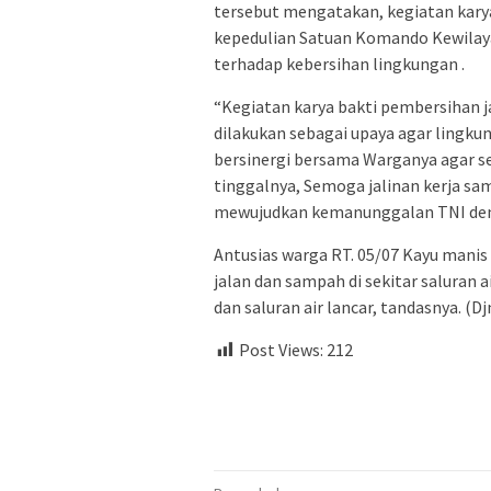
tersebut mengatakan, kegiatan kar
kepedulian Satuan Komando Kewilaya
terhadap kebersihan lingkungan .
“Kegiatan karya bakti pembersihan ja
dilakukan sebagai upaya agar lingku
bersinergi bersama Warganya agar se
tinggalnya, Semoga jalinan kerja sa
mewujudkan kemanunggalan TNI den
Antusias warga RT. 05/07 Kayu manis
jalan dan sampah di sekitar saluran 
dan saluran air lancar, tandasnya. (Dj
Post Views:
212