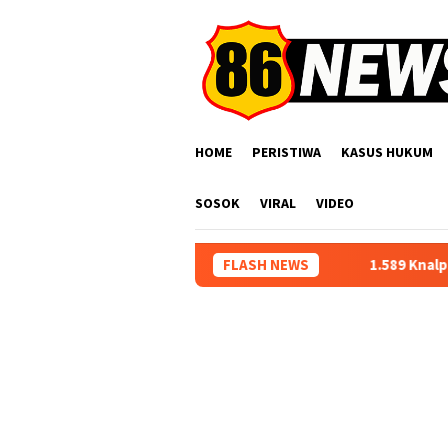
Loncat
ke
konten
HOME
PERISTIWA
KASUS HUKUM
SOSOK
VIRAL
VIDEO
1.589 Knalpot, Polresta Bandung
FLASH NEWS