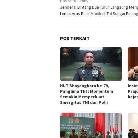
Navigasi
Pos sebelumnya
Jenderal Bintang Dua Turun Langsung Meng
pos
Lintas Arus Balik Mudik di Tol Sungai Pina
POS TERKAIT
HUT Bhayangkara ke-79,
Insi
Panglima TNI : Momentum
Praju
Semakin Memperkuat
keja
Sinergitas TNI dan Polri