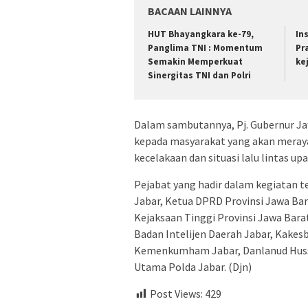
BACAAN LAINNYA
HUT Bhayangkara ke-79,
In
Panglima TNI : Momentum
Pr
Semakin Memperkuat
ke
Sinergitas TNI dan Polri
Dalam sambutannya, Pj. Gubernur 
kepada masyarakat yang akan meray
kecelakaan dan situasi lalu lintas up
Pejabat yang hadir dalam kegiatan te
Jabar, Ketua DPRD Provinsi Jawa Bar
Kejaksaan Tinggi Provinsi Jawa Bara
Badan Intelijen Daerah Jabar, Kake
Kemenkumham Jabar, Danlanud Husse
Utama Polda Jabar. (Djn)
Post Views:
429