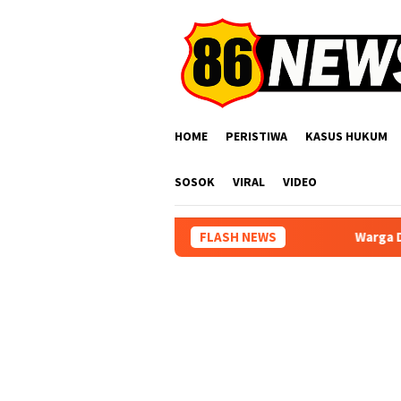
Loncat
ke
konten
HOME
PERISTIWA
KASUS HUKUM
SOSOK
VIRAL
VIDEO
FLASH NEWS
Warga Desa Pakembangan 