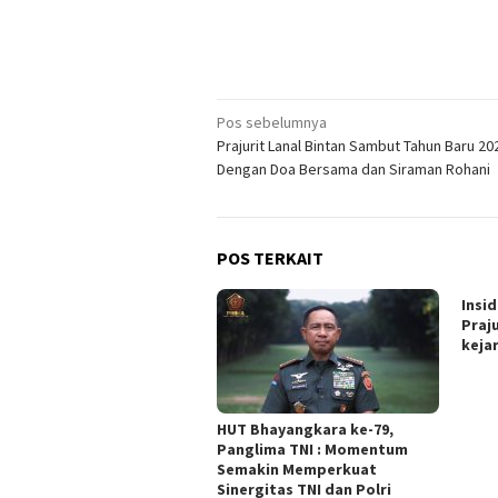
Navigasi
Pos sebelumnya
Prajurit Lanal Bintan Sambut Tahun Baru 20
pos
Dengan Doa Bersama dan Siraman Rohani
POS TERKAIT
Insi
Praju
keja
HUT Bhayangkara ke-79,
Panglima TNI : Momentum
Semakin Memperkuat
Sinergitas TNI dan Polri