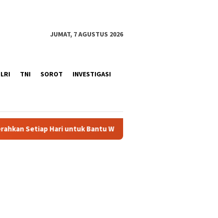
JUMAT, 7 AGUSTUS 2026
LRI
TNI
SOROT
INVESTIGASI
ari untuk Bantu Warga.
Melalui Polantas Karib, Satlanta