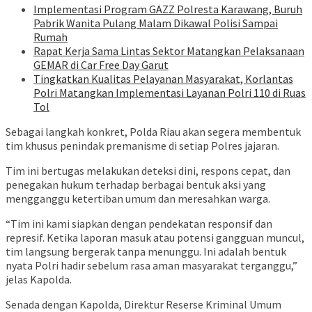
Implementasi Program GAZZ Polresta Karawang, Buruh
Pabrik Wanita Pulang Malam Dikawal Polisi Sampai
Rumah
Rapat Kerja Sama Lintas Sektor Matangkan Pelaksanaan
GEMAR di Car Free Day Garut
Tingkatkan Kualitas Pelayanan Masyarakat, Korlantas
Polri Matangkan Implementasi Layanan Polri 110 di Ruas
Tol
Sebagai langkah konkret, Polda Riau akan segera membentuk
tim khusus penindak premanisme di setiap Polres jajaran.
Tim ini bertugas melakukan deteksi dini, respons cepat, dan
penegakan hukum terhadap berbagai bentuk aksi yang
mengganggu ketertiban umum dan meresahkan warga.
“Tim ini kami siapkan dengan pendekatan responsif dan
represif. Ketika laporan masuk atau potensi gangguan muncul,
tim langsung bergerak tanpa menunggu. Ini adalah bentuk
nyata Polri hadir sebelum rasa aman masyarakat terganggu,”
jelas Kapolda.
Senada dengan Kapolda, Direktur Reserse Kriminal Umum