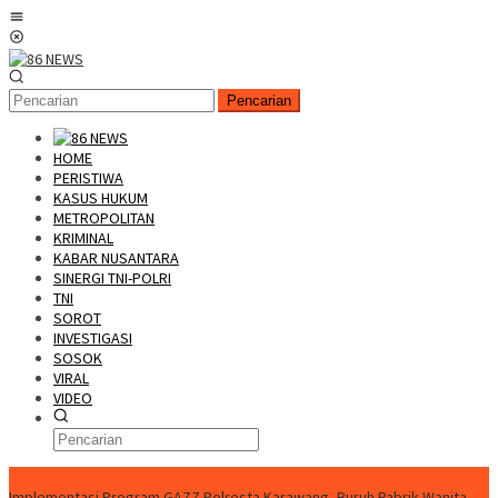
Loncat
Menu
ke
Mobile
konten
Pencarian
HOME
PERISTIWA
KASUS HUKUM
METROPOLITAN
KRIMINAL
KABAR NUSANTARA
SINERGI TNI-POLRI
TNI
SOROT
INVESTIGASI
SOSOK
VIRAL
VIDEO
FLASH NEWS
Implementasi Program GAZZ Polresta Karawang, Buruh Pabrik Wanita