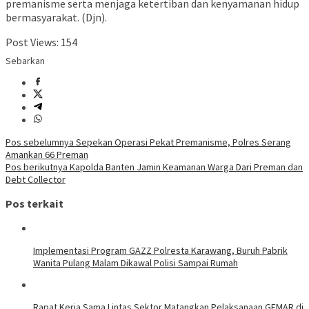
premanisme serta menjaga ketertiban dan kenyamanan hidup
bermasyarakat. (Djn).
Post Views:
154
Sebarkan
Navigasi
Pos sebelumnya
Sepekan Operasi Pekat Premanisme, Polres Serang
Amankan 66 Preman
pos
Pos berikutnya
Kapolda Banten Jamin Keamanan Warga Dari Preman dan
Debt Collector
Pos terkait
Implementasi Program GAZZ Polresta Karawang, Buruh Pabrik
Wanita Pulang Malam Dikawal Polisi Sampai Rumah
Rapat Kerja Sama Lintas Sektor Matangkan Pelaksanaan GEMAR di