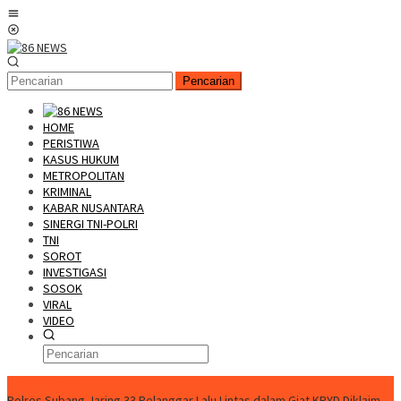
Loncat
Menu
ke
Mobile
konten
Pencarian
HOME
PERISTIWA
KASUS HUKUM
METROPOLITAN
KRIMINAL
KABAR NUSANTARA
SINERGI TNI-POLRI
TNI
SOROT
INVESTIGASI
SOSOK
VIRAL
VIDEO
FLASH NEWS
Polres Subang Jaring 33 Pelanggar Lalu Lintas dalam Giat KRYD
Diklaim