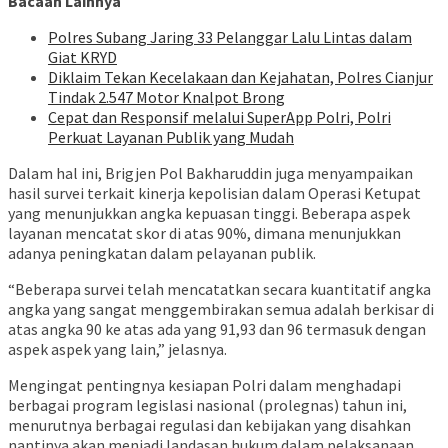
Bacaan Lainnya
Polres Subang Jaring 33 Pelanggar Lalu Lintas dalam
Giat KRYD
Diklaim Tekan Kecelakaan dan Kejahatan, Polres Cianjur
Tindak 2.547 Motor Knalpot Brong
Cepat dan Responsif melalui SuperApp Polri, Polri
Perkuat Layanan Publik yang Mudah
Dalam hal ini, Brigjen Pol Bakharuddin juga menyampaikan
hasil survei terkait kinerja kepolisian dalam Operasi Ketupat
yang menunjukkan angka kepuasan tinggi. Beberapa aspek
layanan mencatat skor di atas 90%, dimana menunjukkan
adanya peningkatan dalam pelayanan publik.
“Beberapa survei telah mencatatkan secara kuantitatif angka
angka yang sangat menggembirakan semua adalah berkisar di
atas angka 90 ke atas ada yang 91,93 dan 96 termasuk dengan
aspek aspek yang lain,” jelasnya.
Mengingat pentingnya kesiapan Polri dalam menghadapi
berbagai program legislasi nasional (prolegnas) tahun ini,
menurutnya berbagai regulasi dan kebijakan yang disahkan
nantinya akan menjadi landasan hukum dalam pelaksanaan