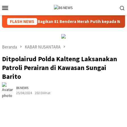
Loncat
Menu
ke
Mobile
konten
tas KARIB PJR BSD Bagikan 81 Bendera Merah Putih kepada Warga
FLASH NEWS
Beranda
KABAR NUSANTARA
Ditpolairud Polda Kalteng Laksanakan
Patroli Perairan di Kawasan Sungai
Barito
86 NEWS
25/04/2024
202 Dilihat