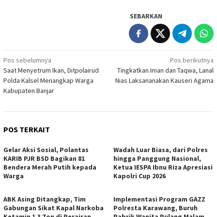
SEBARKAN
Navigasi
Pos sebelumnya
Pos berikutnya
Saat Menyetrum Ikan, Ditpolairud
Tingkatkan Iman dan Taqwa, Lanal
pos
Polda Kalsel Menangkap Warga
Nias Laksananakan Kauseri Agama
Kabupaten Banjar
POS TERKAIT
Gelar Aksi Sosial, Polantas
Wadah Luar Biasa, dari Polres
KARIB PJR BSD Bagikan 81
hingga Panggung Nasional,
Bendera Merah Putih kepada
Ketua IESPA Ibnu Riza Apresiasi
Warga
Kapolri Cup 2026
ABK Asing Ditangkap, Tim
Implementasi Program GAZZ
Gabungan Sikat Kapal Narkoba
Polresta Karawang, Buruh
Ketamin 1,3 Ton di Perairan
Pabrik Wanita Pulang Malam