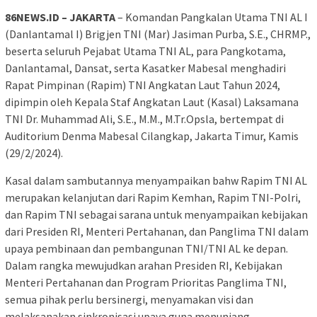
86NEWS.ID – JAKARTA
– Komandan Pangkalan Utama TNI AL I
(Danlantamal I) Brigjen TNI (Mar) Jasiman Purba, S.E., CHRMP.,
beserta seluruh Pejabat Utama TNI AL, para Pangkotama,
Danlantamal, Dansat, serta Kasatker Mabesal menghadiri
Rapat Pimpinan (Rapim) TNI Angkatan Laut Tahun 2024,
dipimpin oleh Kepala Staf Angkatan Laut (Kasal) Laksamana
TNI Dr. Muhammad Ali, S.E., M.M., M.Tr.Opsla, bertempat di
Auditorium Denma Mabesal Cilangkap, Jakarta Timur, Kamis
(29/2/2024).
Kasal dalam sambutannya menyampaikan bahw Rapim TNI AL
merupakan kelanjutan dari Rapim Kemhan, Rapim TNI-Polri,
dan Rapim TNI sebagai sarana untuk menyampaikan kebijakan
dari Presiden RI, Menteri Pertahanan, dan Panglima TNI dalam
upaya pembinaan dan pembangunan TNI/TNI AL ke depan.
Dalam rangka mewujudkan arahan Presiden RI, Kebijakan
Menteri Pertahanan dan Program Prioritas Panglima TNI,
semua pihak perlu bersinergi, menyamakan visi dan
melaksanakan sinkronisasi upaya guna menunjang