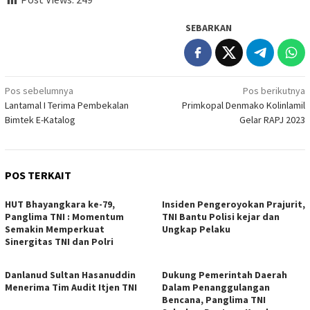
SEBARKAN
Navigasi
Pos sebelumnya
Pos berikutnya
Lantamal I Terima Pembekalan
Primkopal Denmako Kolinlamil
pos
Bimtek E-Katalog
Gelar RAPJ 2023
POS TERKAIT
HUT Bhayangkara ke-79,
Insiden Pengeroyokan Prajurit,
Panglima TNI : Momentum
TNI Bantu Polisi kejar dan
Semakin Memperkuat
Ungkap Pelaku
Sinergitas TNI dan Polri
Danlanud Sultan Hasanuddin
Dukung Pemerintah Daerah
Menerima Tim Audit Itjen TNI
Dalam Penanggulangan
Bencana, Panglima TNI