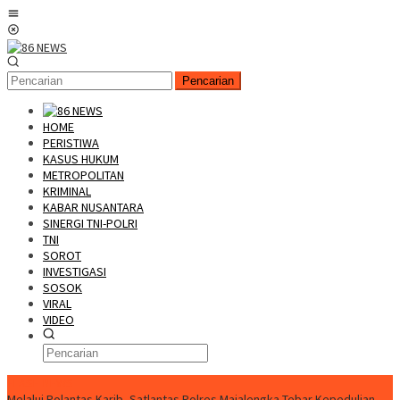
Loncat
Menu
ke
Mobile
konten
Pencarian
HOME
PERISTIWA
KASUS HUKUM
METROPOLITAN
KRIMINAL
KABAR NUSANTARA
SINERGI TNI-POLRI
TNI
SOROT
INVESTIGASI
SOSOK
VIRAL
VIDEO
FLASH NEWS
Melalui Polantas Karib, Satlantas Polres Majalengka Tebar Kepedulian