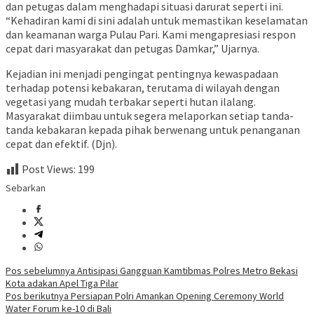
dan petugas dalam menghadapi situasi darurat seperti ini.
“Kehadiran kami di sini adalah untuk memastikan keselamatan
dan keamanan warga Pulau Pari. Kami mengapresiasi respon
cepat dari masyarakat dan petugas Damkar,” Ujarnya.
Kejadian ini menjadi pengingat pentingnya kewaspadaan
terhadap potensi kebakaran, terutama di wilayah dengan
vegetasi yang mudah terbakar seperti hutan ilalang.
Masyarakat diimbau untuk segera melaporkan setiap tanda-
tanda kebakaran kepada pihak berwenang untuk penanganan
cepat dan efektif. (Djn).
Post Views:
199
Sebarkan
Navigasi
Pos sebelumnya
Antisipasi Gangguan Kamtibmas Polres Metro Bekasi
Kota adakan Apel Tiga Pilar
pos
Pos berikutnya
Persiapan Polri Amankan Opening Ceremony World
Water Forum ke-10 di Bali