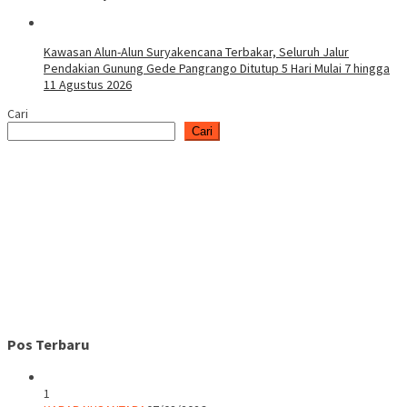
Kawasan Alun-Alun Suryakencana Terbakar, Seluruh Jalur
Pendakian Gunung Gede Pangrango Ditutup 5 Hari Mulai 7 hingga
11 Agustus 2026
Cari
Cari
Pos Terbaru
1