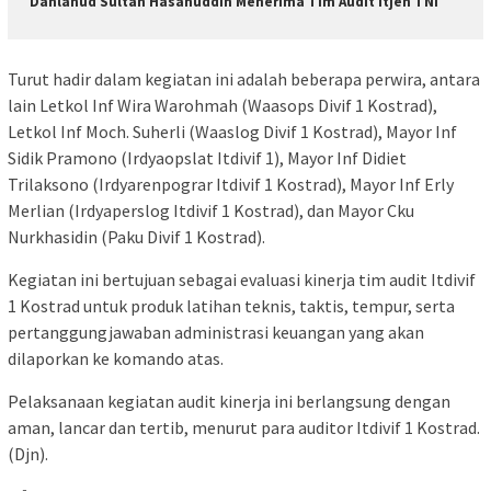
Danlanud Sultan Hasanuddin Menerima Tim Audit Itjen TNI
Turut hadir dalam kegiatan ini adalah beberapa perwira, antara
lain Letkol Inf Wira Warohmah (Waasops Divif 1 Kostrad),
Letkol Inf Moch. Suherli (Waaslog Divif 1 Kostrad), Mayor Inf
Sidik Pramono (Irdyaopslat Itdivif 1), Mayor Inf Didiet
Trilaksono (Irdyarenpograr Itdivif 1 Kostrad), Mayor Inf Erly
Merlian (Irdyaperslog Itdivif 1 Kostrad), dan Mayor Cku
Nurkhasidin (Paku Divif 1 Kostrad).
Kegiatan ini bertujuan sebagai evaluasi kinerja tim audit Itdivif
1 Kostrad untuk produk latihan teknis, taktis, tempur, serta
pertanggungjawaban administrasi keuangan yang akan
dilaporkan ke komando atas.
Pelaksanaan kegiatan audit kinerja ini berlangsung dengan
aman, lancar dan tertib, menurut para auditor Itdivif 1 Kostrad.
(Djn).