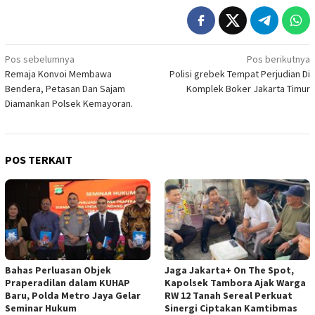
Navigasi
Pos sebelumnya
Pos berikutnya
Remaja Konvoi Membawa
Polisi grebek Tempat Perjudian Di
pos
Bendera, Petasan Dan Sajam
Komplek Boker Jakarta Timur
Diamankan Polsek Kemayoran.
POS TERKAIT
Bahas Perluasan Objek
Jaga Jakarta+ On The Spot,
Praperadilan dalam KUHAP
Kapolsek Tambora Ajak Warga
Baru, Polda Metro Jaya Gelar
RW 12 Tanah Sereal Perkuat
Seminar Hukum
Sinergi Ciptakan Kamtibmas