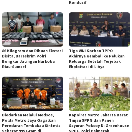
Kondusif
86 Kilogram dan Ribuan Ekstasi
Tiga WNI Korban TPPO
Disita, Bareskrim Polri
Akhirnya Kembali ke Pelukan
Bongkar Jatingan Narkoba
Keluarga Setelah Terjebak
Riau-Sumsel
Ekploitasi di Libya
Diedarkan Melalui Medsos,
Kapolres Metro Jakarta Barat
Polda Metro Jaya Gagalkan
Tinjau SPPG dan Panen
Peredaran Tembakau Sintetis
Sayuran Pokcoy Di Greenhouse
Seberat 995 Gram di
SPPG Polri Palmerah